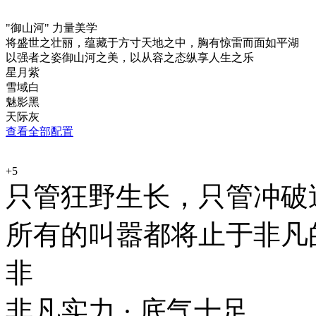
"御山河" 力量美学
将盛世之壮丽，蕴藏于方寸天地之中，胸有惊雷而面如平湖
以强者之姿御山河之美，以从容之态纵享人生之乐
星月紫
雪域白
魅影黑
天际灰
查看全部配置
+5
只管狂野生长，只管冲
所有的叫嚣都将止于非凡
非
非凡实力 · 底气十足