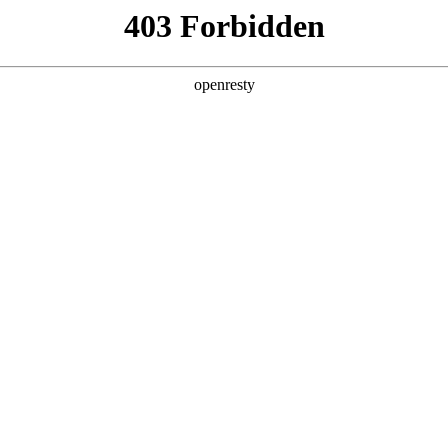
店查询
关于z6com·尊龙